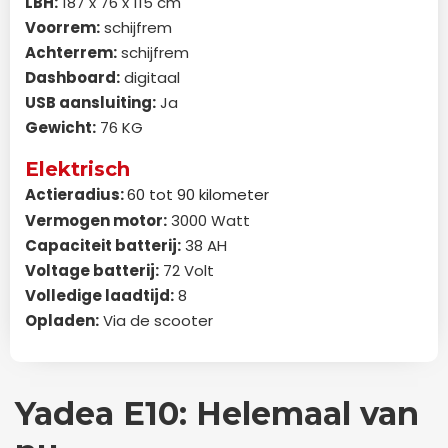
LBH:
187 x 76 x 115 cm
Voorrem:
schijfrem
Achterrem:
schijfrem
Dashboard:
digitaal
USB aansluiting:
Ja
Gewicht:
76 KG
Elektrisch
Actieradius:
60 tot 90 kilometer
Vermogen motor:
3000 Watt
Capaciteit batterij:
38 AH
Voltage batterij:
72 Volt
Volledige laadtijd:
8
Opladen:
Via de scooter
Yadea E10: Helemaal van