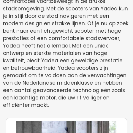
comfort
abel
vo
ort
b
ew
ee
gt
in
de
dru
k
ke
st
ads
om
ge
ving
.
Met
de
sc
ooters
van
Y
ade
a
k
un
je
in
st
ij
l
door
de
st
ad
navig
eren
met
e
en
modern
design
en
stra
k
ke
l
ij
nen
.
Of
je
nu
op
zo
ek
bent
na
ar
e
en
lich
tg
ew
icht
sc
ooter
met
ho
ge
pre
stat
ies
of
e
en
comfort
ab
ele
st
ads
ver
vo
er
,
Y
ade
a
he
e
ft
he
t
alle
ma
al
.
Met
e
en
un
ie
k
on
tw
er
p
en
st
erk
te
material
en
van
ho
ge
k
wal
ite
it
,
b
ied
t
Y
ade
a
e
en
g
ew
e
ld
ige
pre
stat
ie
en
bet
rou
w
ba
ar
heid
.
Yadea sc
ooters
z
ijn
gem
a
ak
t
om
te
v
old
oen
a
an
de
ver
w
ach
ting
en
van
de
N
eder
land
se
m
idden
kl
asse
en
he
b
ben
e
en
a
ant
al
ge
av
ance
er
de
techn
olog
ie
ë
n
zo
als
e
en
k
r
acht
ige
motor
,
die
u
w
r
it
veil
iger
en
effic
i
ë
n
ter
ma
ak
t.