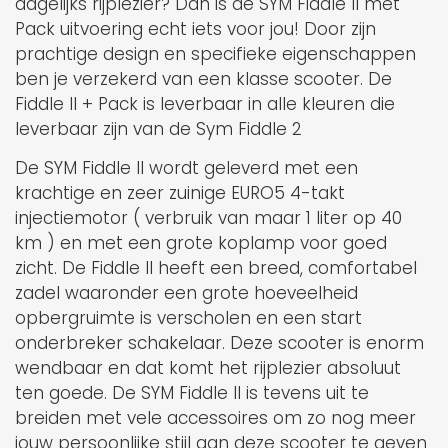
dagelijks rijplezier? Dan is de SYM Fiddle II met
Pack uitvoering echt iets voor jou! Door zijn
prachtige design en specifieke eigenschappen
ben je verzekerd van een klasse scooter. De
Fiddle II + Pack is leverbaar in alle kleuren die
leverbaar zijn van de Sym Fiddle 2
De SYM Fiddle II wordt geleverd met een
krachtige en zeer zuinige EURO5 4-takt
injectiemotor ( verbruik van maar 1 liter op 40
km ) en met een grote koplamp voor goed
zicht. De Fiddle II heeft een breed, comfortabel
zadel waaronder een grote hoeveelheid
opbergruimte is verscholen en een start
onderbreker schakelaar. Deze scooter is enorm
wendbaar en dat komt het rijplezier absoluut
ten goede. De SYM Fiddle II is tevens uit te
breiden met vele accessoires om zo nog meer
jouw persoonlijke stijl aan deze scooter te geven