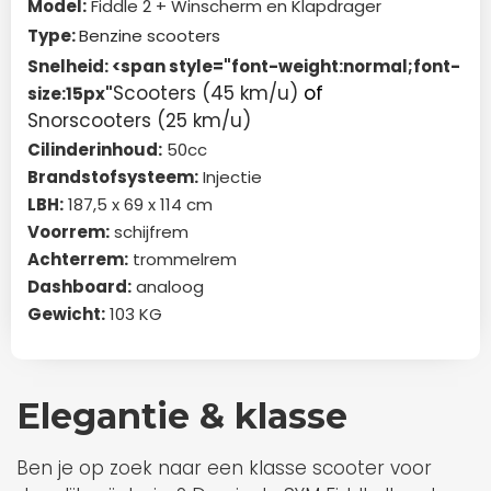
Model:
Fiddle 2 + Winscherm en Klapdrager
Type:
Benzine scooters
Snelheid: <span style="font-weight:normal;font-
Scooters (45 km/u)
of
size:15px"
Snorscooters (25 km/u)
Cilinderinhoud:
50cc
Brandstofsysteem:
Injectie
LBH:
187,5 x 69 x 114 cm
Voorrem:
schijfrem
Achterrem:
trommelrem
Dashboard:
analoog
Gewicht:
103 KG
Elegantie & klasse
Ben je op zoek naar een klasse scooter voor